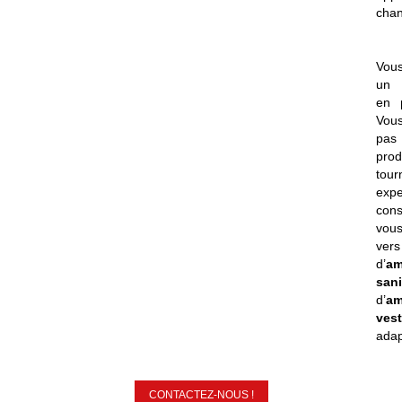
chan
Vous
un 
en p
Vou
pas
pro
tou
exp
con
vou
vers
d’
am
sani
d’
am
vest
adap
CONTACTEZ-NOUS !