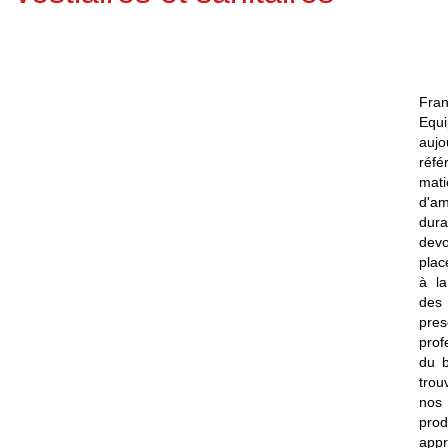
Fra
Equ
auj
réf
mati
d'a
dur
dev
plac
à la
des
pres
prof
du b
tro
nos
prod
appr