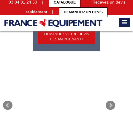
03 84 91 24 50 |
| Recevez un devis
CATALOGUE
rapidement |
DEMANDER UN DEVIS
DEMANDEZ VOTRE DEVIS
DÈS MAINTENANT !