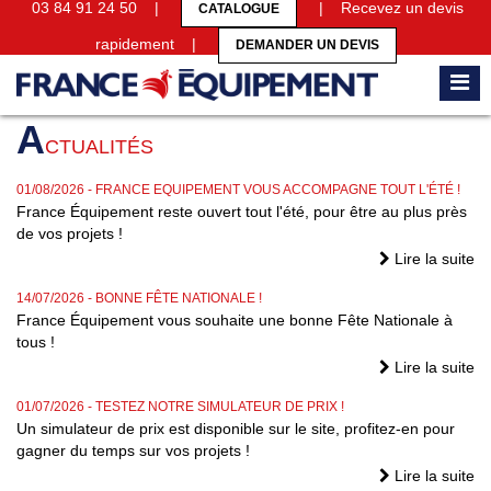
03 84 91 24 50 |
| Recevez un devis
CATALOGUE
rapidement |
DEMANDER UN DEVIS
Accueil
Actualités
A
CTUALITÉS
01/08/2026
- FRANCE EQUIPEMENT VOUS ACCOMPAGNE TOUT L'ÉTÉ !
France Équipement reste ouvert tout l'été, pour être au plus près
de vos projets !
Lire la suite
14/07/2026
- BONNE FÊTE NATIONALE !
France Équipement vous souhaite une bonne Fête Nationale à
tous !
Lire la suite
01/07/2026
- TESTEZ NOTRE SIMULATEUR DE PRIX !
Un simulateur de prix est disponible sur le site, profitez-en pour
gagner du temps sur vos projets !
Lire la suite