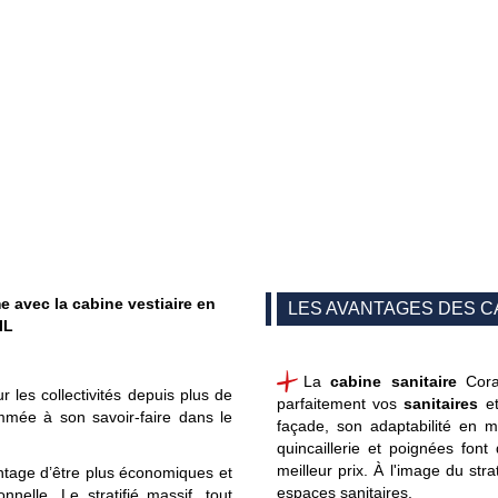
e avec la cabine vestiaire en
LES AVANTAGES DES C
IL
La
cabine sanitaire
Corai
 les collectivités depuis plus de
parfaitement vos
sanitaires
e
mmée à son savoir-faire dans le
façade, son adaptabilité en m
quincaillerie et poignées font
meilleur prix.
À l'image du strat
tage d’être plus économiques et
espaces sanitaires.
nelle. Le stratifié massif, tout