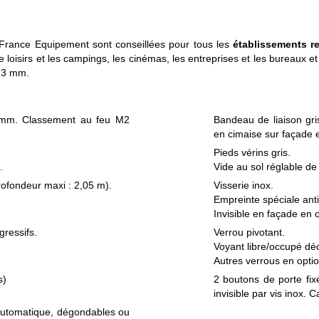
l France Equipement sont conseillées pour tous les
établissements r
e loisirs et les campings, les cinémas, les entreprises et les bureaux et
 13 mm.
 mm. Classement au feu M2
Bandeau de liaison gr
en cimaise sur façade e
Pieds vérins gris.
.
Vide au sol réglable d
rofondeur maxi : 2,05 m).
Visserie inox.
Empreinte spéciale anti
Invisible en façade en o
ressifs.
Verrou pivotant.
Voyant libre/occupé dé
Autres verrous en optio
s)
2 boutons de porte fix
invisible par vis inox. 
 automatique, dégondables ou