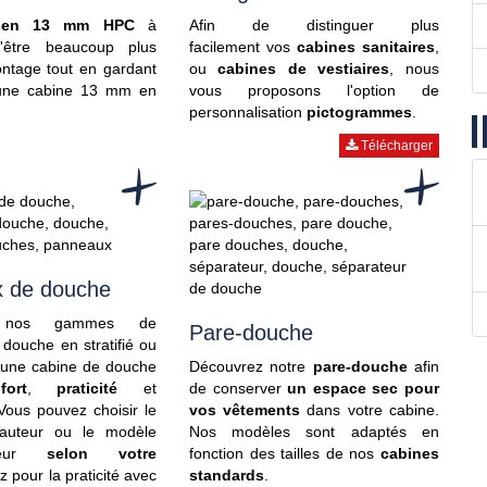
 en 13 mm HPC
à
Afin de distinguer plus
d'être beaucoup plus
facilement vos
cabines sanitaires
,
ntage tout en gardant
ou
cabines de vestiaires
, nous
d'une cabine 13 mm en
vous proposons l'option de
personnalisation
pictogrammes
.
Télécharger
 de douche
z nos gammes de
Pare-douche
douche en stratifié ou
 une cabine de douche
Découvrez notre
pare-douche
afin
fort
,
praticité
et
de conserver
un espace sec pour
 Vous pouvez choisir le
vos vêtements
dans votre cabine.
auteur ou le modèle
Nos modèles sont adaptés en
teur
selon votre
fonction des tailles de nos
cabines
z pour la praticité avec
standards
.