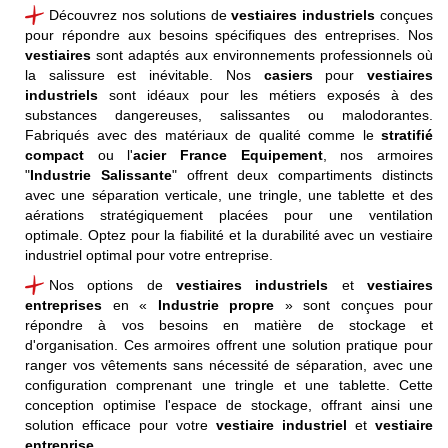
Découvrez nos solutions de
vestiaires industriels
conçues
pour répondre aux besoins spécifiques des entreprises
. Nos
vestiaires
sont adaptés aux environnements professionnels où
la salissure est inévitable
. Nos
casiers
pour
vestiaires
industriels
sont idéaux pour les métiers exposés à des
substances dangereuses, salissantes ou malodorantes.
Fabriqués avec des matériaux de qualité comme le
stratifié
compact
ou l'
acier France Equipement
, nos armoires
"
Industrie Salissante
"
offrent deux compartiments distincts
avec une séparation verticale, une tringle, une tablette et des
aérations stratégiquement placées pour une ventilation
optimale. Optez pour la fiabilité et la durabilité avec un
vestiaire
industriel
optimal pour votre
entreprise
.
Nos options de
vestiaires industriels
et
vestiaires
entreprises
en «
Industrie propre
» sont
conçues pour
répondre à vos besoins en matière de stockage et
d'organisation. Ces armoires offrent une solution pratique pour
ranger vos vêtements sans nécessité de séparation, avec une
configuration comprenant une tringle et une tablette. Cette
conception optimise l'espace de stockage, offrant ainsi une
solution efficace pour votre
vestiaire industriel
et
vestiaire
entreprise
.