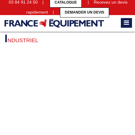
03 84 91 24 50 |
| Recevez un devis
CATALOGUE
rapidement |
DEMANDER UN DEVIS
Accueil
Nos univers
Industriel
I
NDUSTRIEL