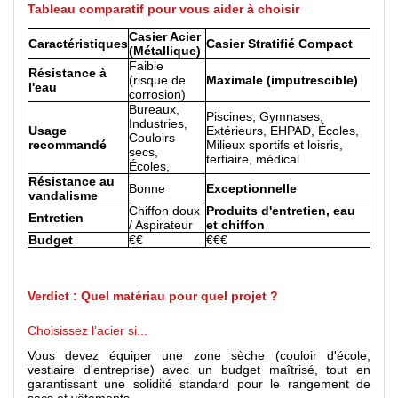
Tableau comparatif pour vous aider à choisir
Casier Acier
Caractéristiques
Casier Stratifié Compact
(Métallique)
Faible
Résistance à
(risque de
Maximale (imputrescible)
l'eau
corrosion)
Bureaux,
Piscines, Gymnases,
Industries,
Usage
Extérieurs, EHPAD, Écoles,
Couloirs
recommandé
Milieux sportifs et loisris,
secs,
tertiaire, médical
Écoles,
Résistance au
Bonne
Exceptionnelle
vandalisme
Chiffon doux
Produits d'entretien, eau
Entretien
/ Aspirateur
et chiffon
Budget
€€
€€€
Verdict : Quel matériau pour quel projet ?
Choisissez l’acier si...
Vous devez équiper une zone sèche (couloir d'école,
vestiaire d'entreprise) avec un budget maîtrisé, tout en
garantissant une solidité standard pour le rangement de