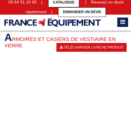
03 84 91 24 50 |
| Recevez un devis
CATALOGUE
rapidement |
DEMANDER UN DEVIS
Accueil
Armoires et casiers
Armoires et casiers de vestiaire en verre
A
RMOIRES ET CASIERS DE VESTIAIRE EN
VERRE
TÉLÉCHARGER LA FICHE PRODUIT