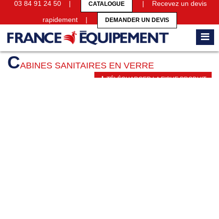
03 84 91 24 50 |
| Recevez un devis
CATALOGUE
rapidement |
DEMANDER UN DEVIS
Accueil
Cabines sanitaires
Cabines sanitaires en verre
C
ABINES SANITAIRES EN VERRE
TÉLÉCHARGER LA FICHE PRODUIT