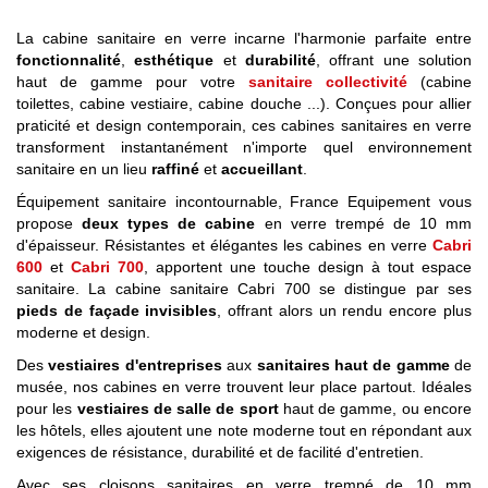
La cabine sanitaire en verre incarne l'harmonie parfaite entre
fonctionnalité
,
esthétique
et
durabilité
, offrant une solution
haut de gamme pour votre
sanitaire collectivité
(cabine
toilettes, cabine vestiaire, cabine douche ...). Conçues pour allier
praticité et design contemporain, ces cabines sanitaires en verre
transforment instantanément n'importe quel environnement
sanitaire en un lieu
raffiné
et
accueillant
.
Équipement sanitaire incontournable, France Equipement vous
propose
deux types de cabine
en verre trempé de 10 mm
d'épaisseur. Résistantes et élégantes les cabines en verre
Cabri
600
et
Cabri 700
, apportent une touche design à tout espace
sanitaire. La cabine sanitaire Cabri 700 se distingue par ses
pieds de façade invisibles
, offrant alors un rendu encore plus
moderne et design.
Des
vestiaires d'entreprises
aux
sanitaires haut de gamme
de
musée, nos cabines en verre trouvent leur place partout. Idéales
pour les
vestiaires de salle de sport
haut de gamme, ou encore
les hôtels, elles ajoutent une note moderne tout en répondant aux
exigences de résistance, durabilité et de facilité d'entretien.
Avec ses cloisons sanitaires en verre trempé de 10 mm