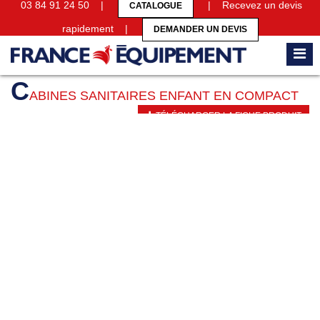
03 84 91 24 50 |
| Recevez un devis
CATALOGUE
rapidement |
DEMANDER UN DEVIS
Accueil
Cabines sanitaires
Cabines sanitaires enfant en compact
C
ABINES SANITAIRES ENFANT EN COMPACT
TÉLÉCHARGER LA FICHE PRODUIT