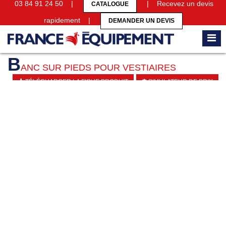
03 84 91 24 50 |
| Recevez un devis
CATALOGUE
rapidement |
DEMANDER UN DEVIS
Accueil
Bancs de vestiaires
Banc sur pieds pour vestiaires
B
ANC SUR PIEDS POUR VESTIAIRES
TÉLÉCHARGER LA FICHE PRODUIT
SIMULATEUR DE PRIX