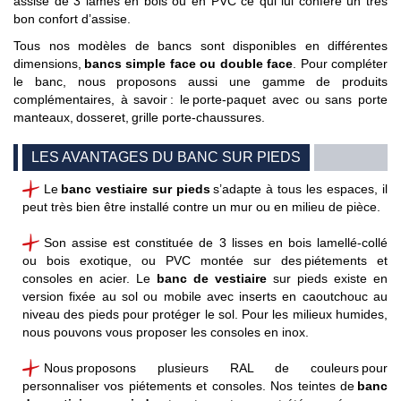
assise de 3 lames en bois ou en PVC ce qui lui confère un très
bon confort d’assise.
Tous nos modèles de bancs sont disponibles en différentes
dimensions,
bancs simple face ou double face
. Pour compléter
le banc, nous proposons aussi une gamme de produits
complémentaires, à savoir : le
p
orte-paquet avec ou sans porte
manteaux
,
dosseret
,
grille porte-chaussures
.
LES AVANTAGES DU BANC SUR PIEDS
Le
banc vestiaire sur pieds
s’adapte à tous les espaces, il
peut très bien être installé contre un mur ou en milieu de pièce.
Son assise est constituée de 3 lisses en bois lamellé-collé
ou bois exotique, ou PVC montée sur des piétements et
consoles en acier. Le
banc de vestiaire
sur pieds existe en
version fixée au sol ou mobile avec inserts en caoutchouc au
niveau des pieds pour protéger le sol. Pour les milieux humides,
nous pouvons vous proposer les consoles en inox.
Nous proposons plusieurs RAL de couleurs pour
personnaliser vos piétements et consoles. Nos teintes de
banc