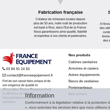
Fabrication française
Créateur de richesses locales depuis
plus de 50 ans, notre outil de production
A l'éco
est basé à Rioz, dans l'Est de la France.
des uti
Nous garantissons ainsi qualité, fiabilité
conti
et expertise à nos clients et partenaires.
forme
des s
Nos produits
Cabines sanitaires
Armoires et casiers
03 84 91 24 50
Autres équipements
contact@franceequipement.fr
Bancs de vestiaires
Fort de son savoir-faire unique et de
son exigence de qualité et
Portemanteaux
d'innovation, France Equipement est
Nos univers
la référence en matière
Information
d'équipements de vestiaires et
sanitaires.
Conformément à la législation relative à la protection 
», vous autorisez les services tiers que nous utilison