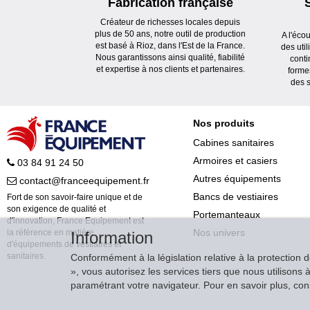
Fabrication française
Créateur de richesses locales depuis
plus de 50 ans, notre outil de production
A l'éco
est basé à Rioz, dans l'Est de la France.
des uti
Nous garantissons ainsi qualité, fiabilité
conti
et expertise à nos clients et partenaires.
forme
des s
Nos produits
Cabines sanitaires
Armoires et casiers
03 84 91 24 50
Autres équipements
contact@franceequipement.fr
Bancs de vestiaires
Fort de son savoir-faire unique et de
son exigence de qualité et
Portemanteaux
d'innovation, France Equipement est
Nos univers
la référence en matière
Information
d'équipements de vestiaires et
sanitaires.
Conformément à la législation relative à la protection 
», vous autorisez les services tiers que nous utilison
paramétrant votre navigateur. Pour en savoir plus, consu