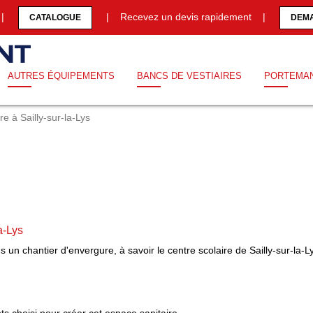
0 |
| Recevez un devis rapidement |
CATALOGUE
DEMA
AUTRES ÉQUIPEMENTS
BANCS DE VESTIAIRES
PORTEMA
re à Sailly-sur-la-Lys
a-Lys
 un chantier d'envergure, à savoir le centre scolaire de Sailly-sur-la-L
s choisi pour créer cet espace sanitaire.