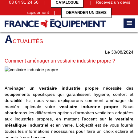
03 84 91 24 50 |
| Recevez un devis
CATALOGUE
rapidement |
DEMANDER UN DEVIS
Accueil
Actualités
Comment aménager un vestiaire industrie propre ?
A
CTUALITÉS
Le 30/08/2024
Comment aménager un vestiaire industrie propre ?
Aménager un
vestiaire industrie propre
nécessite des
équipements spécifiques qui garantissent hygiène, confort et
durabilité. Ici, nous vous expliquerons comment aménager de
manière optimale votre
vestiaire industrie propre
. Nous
aborderons les différentes options d'armoires vestiaires adaptées
aux industries propres, en mettant l'accent sur le
vestiaire
métallique industriel
et en verre. L'objectif est de vous fournir
toutes les informations nécessaires pour faire un choix éclairé et
adapté à vos besoins.