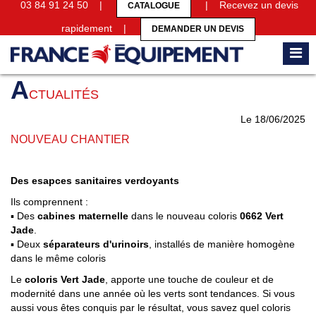
03 84 91 24 50 |
| Recevez un devis
CATALOGUE
rapidement |
DEMANDER UN DEVIS
Accueil
Actualités
NOUVEAU CHANTIER
A
CTUALITÉS
Le 18/06/2025
NOUVEAU CHANTIER
Des esapces sanitaires verdoyants
Ils comprennent :
▪️​ Des
cabines maternelle
dans le nouveau coloris
0662 Vert
Jade
.
▪️​ Deux
séparateurs d'urinoirs
, installés de manière homogène
dans le même coloris
Le
coloris Vert Jade
, apporte une touche de couleur et de
modernité dans une année où les verts sont tendances. Si vous
aussi vous êtes conquis par le résultat, vous savez quel coloris