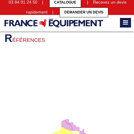
03 84 91 24 50 |
| Recevez un devis
CATALOGUE
rapidement |
DEMANDER UN DEVIS
Accueil
Références
R
ÉFÉRENCES