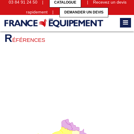
03 84 91 24 50 |
| Recevez un devis
CATALOGUE
rapidement |
DEMANDER UN DEVIS
Accueil
Références
R
ÉFÉRENCES