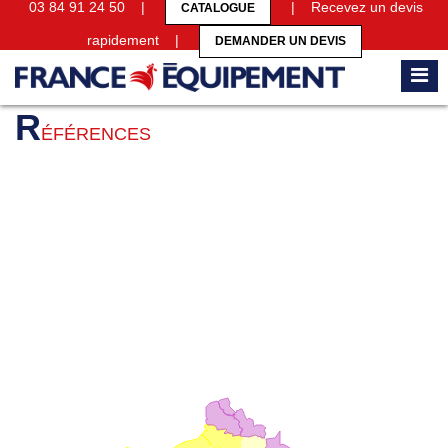
03 84 91 24 50 |
| Recevez un devis
CATALOGUE
rapidement |
DEMANDER UN DEVIS
Accueil
Références
R
ÉFÉRENCES