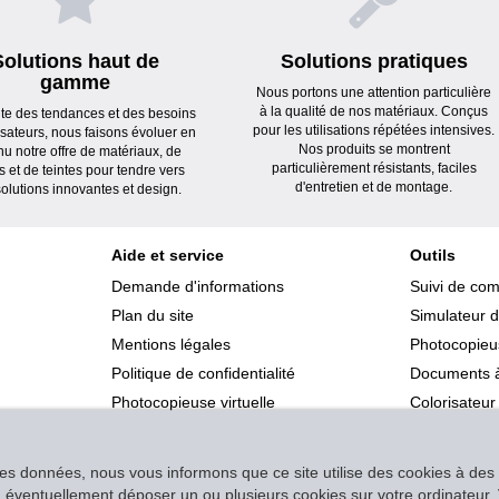
Solutions haut de
Solutions pratiques
gamme
Nous portons une attention particulière
à la qualité de nos matériaux. Conçus
ute des tendances et des besoins
pour les utilisations répétées intensives.
lisateurs, nous faisons évoluer en
Nos produits se montrent
nu notre offre de matériaux, de
particulièrement résistants, faciles
s et de teintes pour tendre vers
d'entretien et de montage.
olutions innovantes et design.
Aide et service
Outils
Demande d'informations
Suivi de co
Plan du site
Simulateur d
Mentions légales
Photocopieus
Politique de confidentialité
Documents à
Photocopieuse virtuelle
Colorisateur
des données, nous vous informons que ce site utilise des cookies à des f
s à éventuellement déposer un ou plusieurs cookies sur votre ordinateu