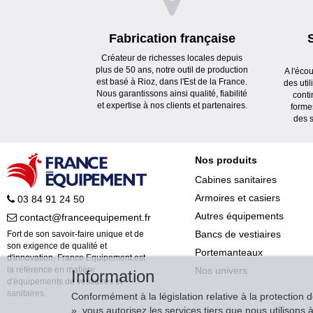
Fabrication française
Créateur de richesses locales depuis
plus de 50 ans, notre outil de production
A l'éco
est basé à Rioz, dans l'Est de la France.
des uti
Nous garantissons ainsi qualité, fiabilité
conti
et expertise à nos clients et partenaires.
forme
des s
Nos produits
Cabines sanitaires
Armoires et casiers
03 84 91 24 50
Autres équipements
contact@franceequipement.fr
Bancs de vestiaires
Fort de son savoir-faire unique et de
son exigence de qualité et
Portemanteaux
d'innovation, France Equipement est
Nos univers
la référence en matière
Information
d'équipements de vestiaires et
sanitaires.
Conformément à la législation relative à la protection 
», vous autorisez les services tiers que nous utilison