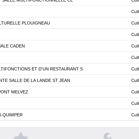
Cul
LTURELLE PLOUIGNEAU
Cul
Cul
NALE CADEN
Cul
Cul
TIFONCTIONS ET D'UN RESTAURANT S
Cul
TE SALLE DE LA LANDE ST JEAN
Cul
PONT MELVEZ
Cul
Cul
S QUIMPER
Cul