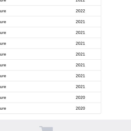
ture
2022
ture
2021
ture
2021
ture
2021
ture
2021
ture
2021
ture
2021
ture
2021
ture
2020
ture
2020