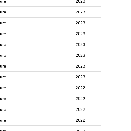
ture
2023
ture
2023
ture
2023
ture
2023
ture
2023
ture
2023
ture
2023
ture
2023
ture
2022
ture
2022
ture
2022
ture
2022
ture
2022