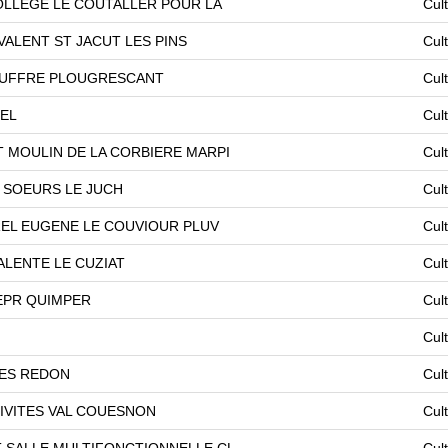
COLLEGE LE COUTALLER POUR LA
Cul
ALENT ST JACUT LES PINS
Cul
GOUFFRE PLOUGRESCANT
Cul
EL
Cul
 MOULIN DE LA CORBIERE MARPI
Cul
 SOEURS LE JUCH
Cul
EL EUGENE LE COUVIOUR PLUV
Cul
LENTE LE CUZIAT
Cul
EPR QUIMPER
Cul
Cul
TES REDON
Cul
IVITES VAL COUESNON
Cul
T SALLE MULTIFONCTIONNELLE CL
Cul