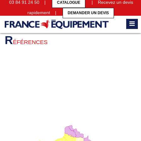
03 84 91 24 50 |
| Recevez un devis
CATALOGUE
rapidement |
DEMANDER UN DEVIS
Accueil
Références
R
ÉFÉRENCES