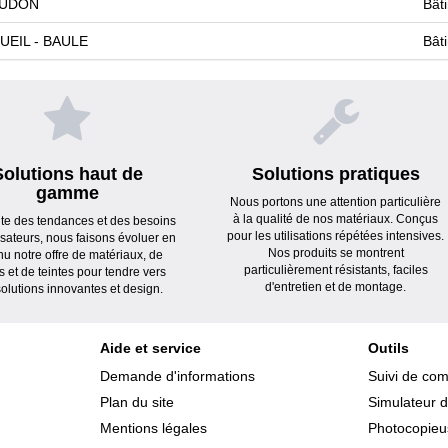
AUDON
Bât
UEIL - BAULE
Bât
Solutions haut de
Solutions pratiques
gamme
Nous portons une attention particulière
à la qualité de nos matériaux. Conçus
ute des tendances et des besoins
pour les utilisations répétées intensives.
lisateurs, nous faisons évoluer en
Nos produits se montrent
nu notre offre de matériaux, de
particulièrement résistants, faciles
s et de teintes pour tendre vers
d'entretien et de montage.
olutions innovantes et design.
Aide et service
Outils
Demande d'informations
Suivi de co
Plan du site
Simulateur d
Mentions légales
Photocopieus