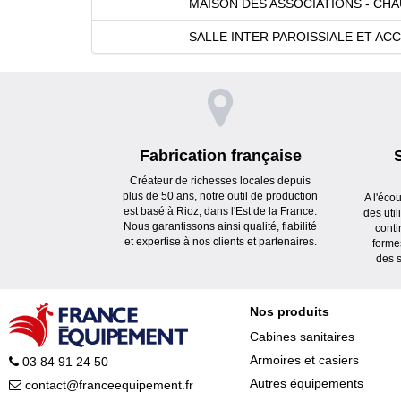
MAISON DES ASSOCIATIONS - CH
SALLE INTER PAROISSIALE ET ACC
Fabrication française
Créateur de richesses locales depuis
plus de 50 ans, notre outil de production
A l'éco
est basé à Rioz, dans l'Est de la France.
des uti
Nous garantissons ainsi qualité, fiabilité
conti
et expertise à nos clients et partenaires.
forme
des s
Nos produits
Cabines sanitaires
Armoires et casiers
03 84 91 24 50
Autres équipements
contact@franceequipement.fr