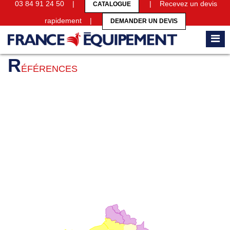
03 84 91 24 50 |
| Recevez un devis
CATALOGUE
rapidement |
DEMANDER UN DEVIS
Accueil
Références
R
ÉFÉRENCES