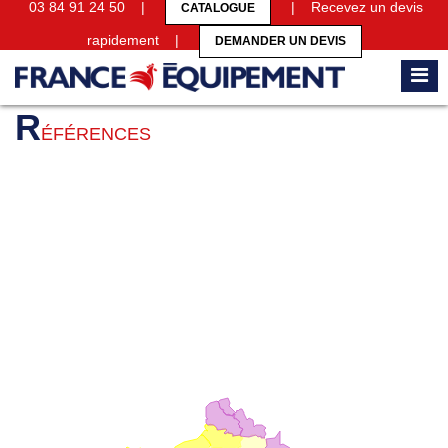
03 84 91 24 50 |
| Recevez un devis
CATALOGUE
rapidement |
DEMANDER UN DEVIS
Accueil
Références
R
ÉFÉRENCES