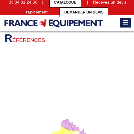
03 84 91 24 50 |
| Recevez un devis
CATALOGUE
rapidement |
DEMANDER UN DEVIS
Accueil
Références
R
ÉFÉRENCES