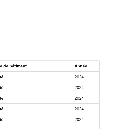
e de bâtiment
Année
té
2024
té
2024
té
2024
té
2024
té
2024