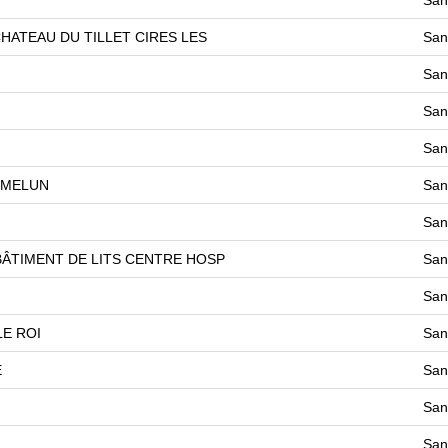
ATEAU DU TILLET CIRES LES
San
San
San
San
 MELUN
San
San
ÂTIMENT DE LITS CENTRE HOSP
San
San
LE ROI
San
E
San
San
San