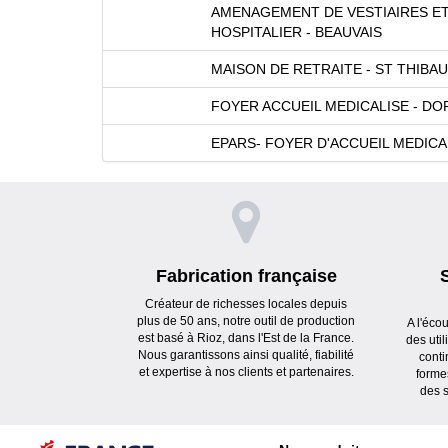
AMENAGEMENT DE VESTIAIRES ET
HOSPITALIER - BEAUVAIS
MAISON DE RETRAITE - ST THIBA
FOYER ACCUEIL MEDICALISE - D
EPARS- FOYER D'ACCUEIL MEDICAL
Fabrication française
Créateur de richesses locales depuis
plus de 50 ans, notre outil de production
A l'éco
est basé à Rioz, dans l'Est de la France.
des uti
Nous garantissons ainsi qualité, fiabilité
conti
et expertise à nos clients et partenaires.
forme
des s