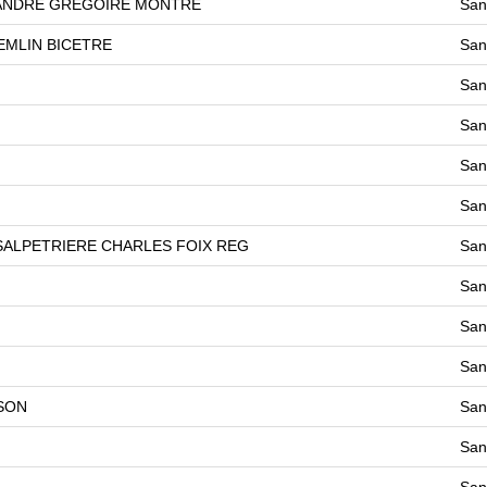
 ANDRE GREGOIRE MONTRE
San
EMLIN BICETRE
San
San
San
San
San
 SALPETRIERE CHARLES FOIX REG
San
San
San
San
SON
San
San
San