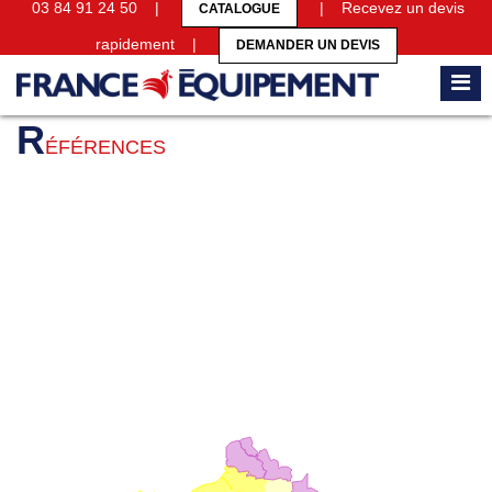
03 84 91 24 50 |
| Recevez un devis
CATALOGUE
rapidement |
DEMANDER UN DEVIS
Accueil
Références
R
ÉFÉRENCES