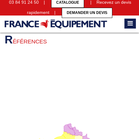
03 84 91 24 50 |
| Recevez un devis
CATALOGUE
rapidement |
DEMANDER UN DEVIS
Accueil
Références
R
ÉFÉRENCES