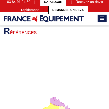
03 84 91 24 50 |
| Recevez un devis
CATALOGUE
rapidement |
DEMANDER UN DEVIS
Accueil
Références
R
ÉFÉRENCES