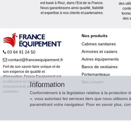
est basé à Rioz, dans l'Est de la France.
des uti
Nous garantissons ainsi qualité, fiabilité
conti
et expertise à nos clients et partenaires.
forme
des s
Nos produits
Cabines sanitaires
Armoires et casiers
03 84 91 24 50
Autres équipements
contact@franceequipement.fr
Bancs de vestiaires
Fort de son savoir-faire unique et de
son exigence de qualité et
Portemanteaux
d'innovation, France Equipement est
Nos univers
la référence en matière
Information
d'équipements de vestiaires et
sanitaires.
Conformément à la législation relative à la protection 
», vous autorisez les services tiers que nous utilison
paramétrant votre navigateur. Pour en savoir plus, consu