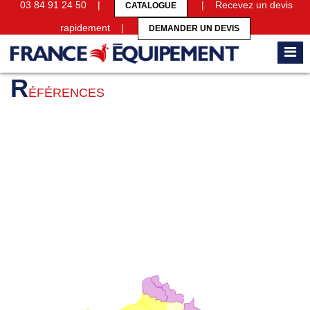
03 84 91 24 50 |
| Recevez un devis
CATALOGUE
rapidement |
DEMANDER UN DEVIS
Accueil
Références
R
ÉFÉRENCES