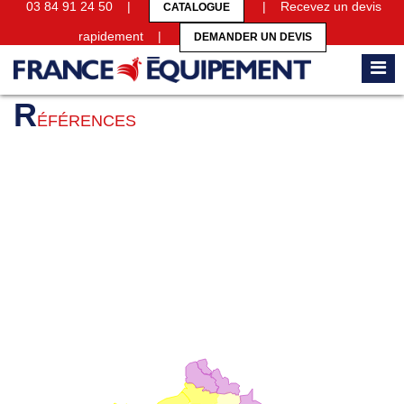
03 84 91 24 50 |
| Recevez un devis
CATALOGUE
rapidement |
DEMANDER UN DEVIS
Accueil
Références
R
ÉFÉRENCES