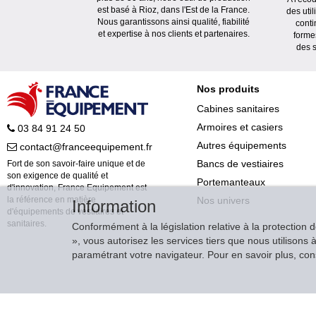
est basé à Rioz, dans l'Est de la France.
des uti
Nous garantissons ainsi qualité, fiabilité
conti
et expertise à nos clients et partenaires.
forme
des s
Nos produits
Cabines sanitaires
Armoires et casiers
03 84 91 24 50
Autres équipements
contact@franceequipement.fr
Bancs de vestiaires
Fort de son savoir-faire unique et de
son exigence de qualité et
Portemanteaux
d'innovation, France Equipement est
Nos univers
la référence en matière
Information
d'équipements de vestiaires et
sanitaires.
Conformément à la législation relative à la protection 
», vous autorisez les services tiers que nous utilison
paramétrant votre navigateur. Pour en savoir plus, consu