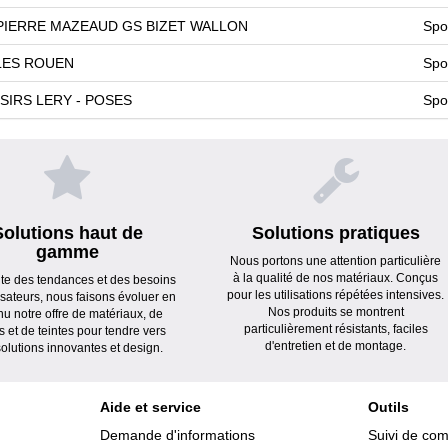
PIERRE MAZEAUD GS BIZET WALLON
Spo
LES ROUEN
Spo
SIRS LERY - POSES
Spo
Solutions haut de
Solutions pratiques
gamme
Nous portons une attention particulière
à la qualité de nos matériaux. Conçus
ute des tendances et des besoins
pour les utilisations répétées intensives.
lisateurs, nous faisons évoluer en
Nos produits se montrent
nu notre offre de matériaux, de
particulièrement résistants, faciles
s et de teintes pour tendre vers
d'entretien et de montage.
olutions innovantes et design.
Aide et service
Outils
Demande d'informations
Suivi de co