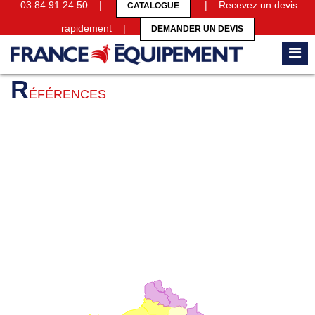
03 84 91 24 50 |
| Recevez un devis
CATALOGUE
rapidement |
DEMANDER UN DEVIS
Accueil
Références
R
ÉFÉRENCES