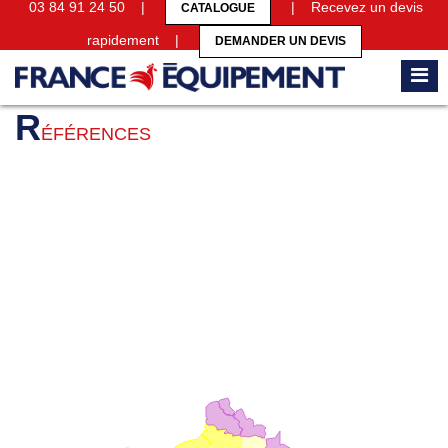
03 84 91 24 50 |
| Recevez un devis
CATALOGUE
rapidement |
DEMANDER UN DEVIS
Accueil
Références
R
ÉFÉRENCES