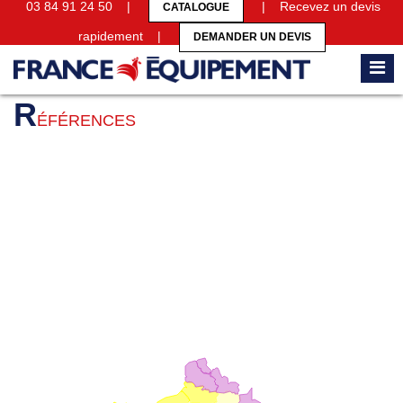
03 84 91 24 50 |
| Recevez un devis
CATALOGUE
rapidement |
DEMANDER UN DEVIS
Accueil
Références
R
ÉFÉRENCES