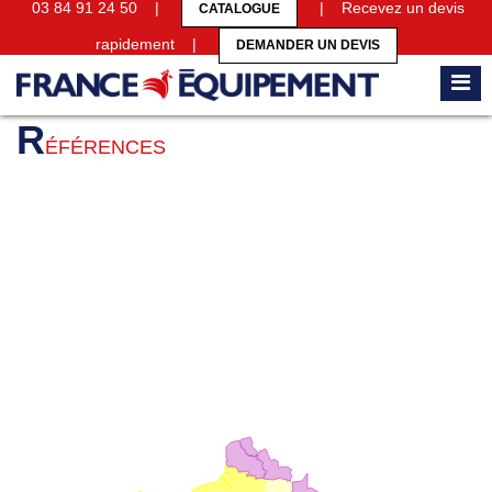
03 84 91 24 50 |
| Recevez un devis
CATALOGUE
rapidement |
DEMANDER UN DEVIS
Accueil
Références
R
ÉFÉRENCES