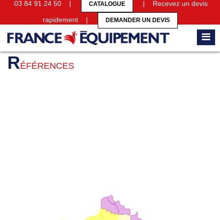
03 84 91 24 50 |
| Recevez un devis
CATALOGUE
rapidement |
DEMANDER UN DEVIS
Accueil
Références
R
ÉFÉRENCES