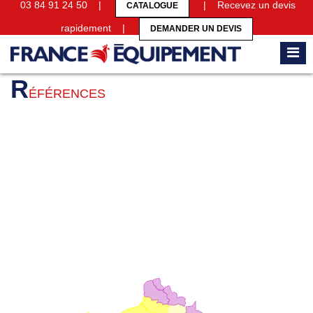
03 84 91 24 50 |
| Recevez un devis
CATALOGUE
rapidement |
DEMANDER UN DEVIS
Accueil
Références
R
ÉFÉRENCES