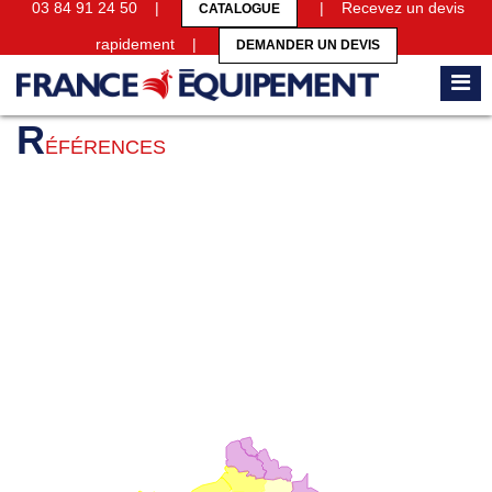
03 84 91 24 50 |
| Recevez un devis
CATALOGUE
rapidement |
DEMANDER UN DEVIS
Accueil
Références
R
ÉFÉRENCES