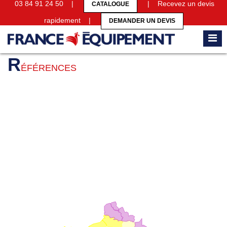
03 84 91 24 50 |
| Recevez un devis
CATALOGUE
rapidement |
DEMANDER UN DEVIS
Accueil
Références
R
ÉFÉRENCES