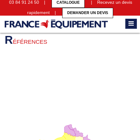
03 84 91 24 50 |
| Recevez un devis
CATALOGUE
rapidement |
DEMANDER UN DEVIS
Accueil
Références
R
ÉFÉRENCES