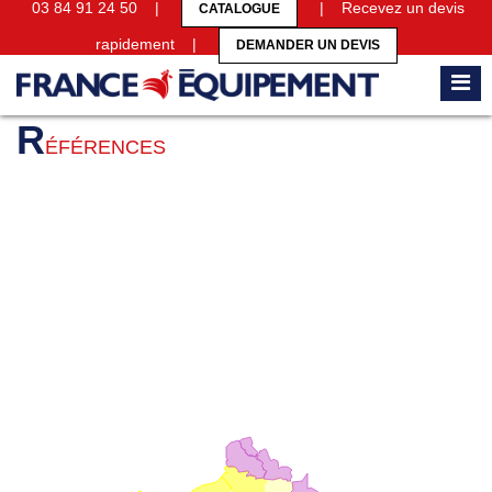
03 84 91 24 50 |
| Recevez un devis
CATALOGUE
rapidement |
DEMANDER UN DEVIS
Accueil
Références
R
ÉFÉRENCES