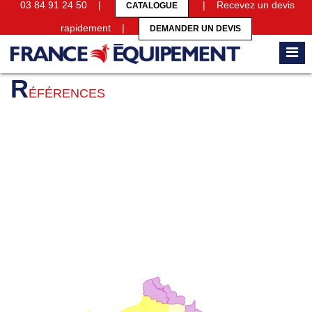
03 84 91 24 50 |
| Recevez un devis
CATALOGUE
rapidement |
DEMANDER UN DEVIS
Accueil
Références
R
ÉFÉRENCES