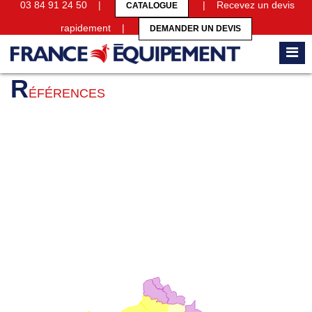
03 84 91 24 50 |
| Recevez un devis
CATALOGUE
rapidement |
DEMANDER UN DEVIS
Accueil
Références
R
ÉFÉRENCES