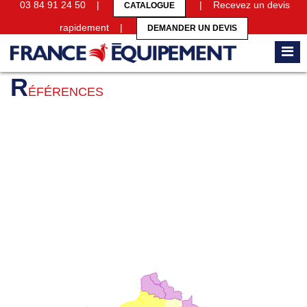
03 84 91 24 50 |
| Recevez un devis
CATALOGUE
rapidement |
DEMANDER UN DEVIS
Accueil
Références
R
ÉFÉRENCES