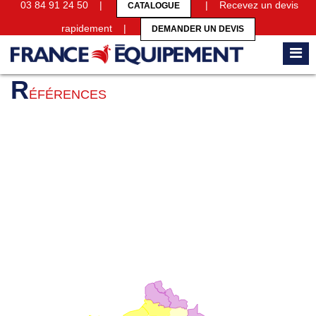
03 84 91 24 50 |
| Recevez un devis
CATALOGUE
rapidement |
DEMANDER UN DEVIS
Accueil
Références
R
ÉFÉRENCES