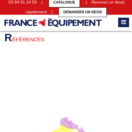
03 84 91 24 50 |
| Recevez un devis
CATALOGUE
rapidement |
DEMANDER UN DEVIS
Accueil
Références
R
ÉFÉRENCES