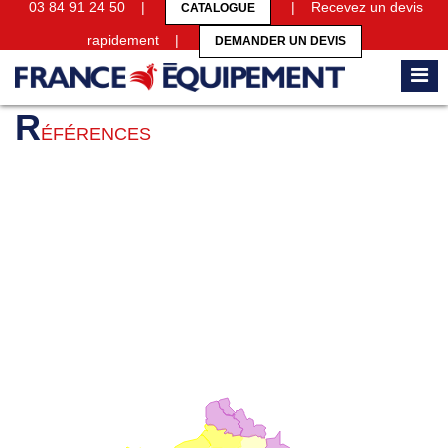
03 84 91 24 50 |
| Recevez un devis
CATALOGUE
rapidement |
DEMANDER UN DEVIS
Accueil
Références
R
ÉFÉRENCES