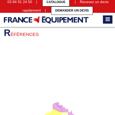
03 84 91 24 50 |
| Recevez un devis
CATALOGUE
rapidement |
DEMANDER UN DEVIS
Accueil
Références
R
ÉFÉRENCES