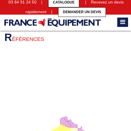
03 84 91 24 50 |
| Recevez un devis
CATALOGUE
rapidement |
DEMANDER UN DEVIS
Accueil
Références
R
ÉFÉRENCES