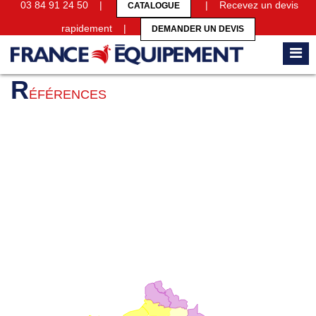
03 84 91 24 50 |
| Recevez un devis
CATALOGUE
rapidement |
DEMANDER UN DEVIS
Accueil
Références
R
ÉFÉRENCES