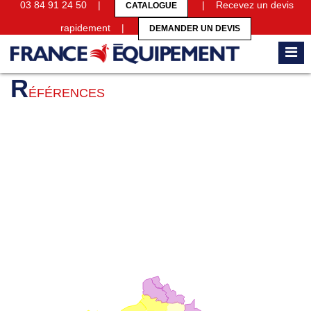
03 84 91 24 50 |
| Recevez un devis
CATALOGUE
rapidement |
DEMANDER UN DEVIS
Accueil
Références
R
ÉFÉRENCES